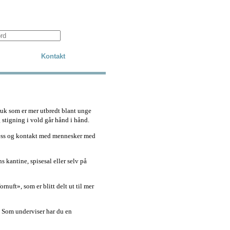
Kontakt
bruk som er mer utbredt blant unge
ig stigning i vold går hånd i hånd.
press og kontakt med mennesker med
 kantine, spisesal eller selv på
ornuft», som er blitt delt ut til mer
e. Som underviser har du en