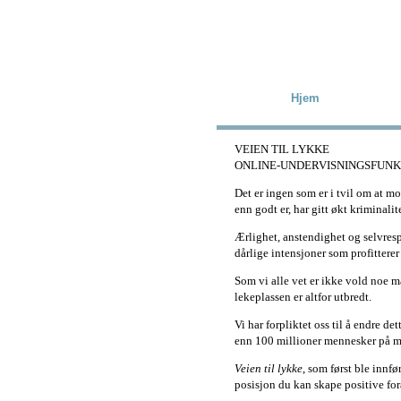
Skip to main content
Hjem
VEIEN TIL LYKKE
ONLINE-UNDERVISNINGSFUN
Det er ingen som er i tvil om at mo
enn godt er, har gitt økt kriminalit
Ærlighet, anstendighet og selvres
dårlige intensjoner som profitterer
Som vi alle vet er ikke vold noe ma
lekeplassen er altfor utbredt.
Vi har forpliktet oss til å endre de
enn 100 millioner mennesker på m
Veien til lykke
, som først ble innf
posisjon du kan skape positive for