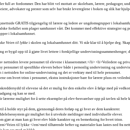
ler full av fordommer. Den har blitt vel mottatt av skolebarn, lærere, pedagoger, und
leiere, advokater og prester som selv har brukt levereglene i boken og slik har hjulpe
gsnettside GRATIS tilgjengelig til lærere og ledere av ungdomsgrupper i lokalsamfu
lske forfallet som plager samfunnet vårt. Det kommer med effektive strategier og pr
rupper i lokalsamfunnet.
ruke
Veien til lykke
i skolen og lokalsamfunnet ditt. Vi står klar til å hjelpe deg. Ska