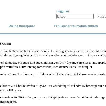
Logg inn
Online-funksjoner
Funksjoner for mobile enheter
KSJONER
ralstandardene har falt i de siste tiårene. En kraftig stigning i stoff- og alkoholmis
et i skoler, byer og hele land. Statistikkene viser at utbredelsen av stoff og en kraft
pekt får daglig et skudd for baugen fra mange sider. Våre unge utsettes for gruppe
 på destruktive aktiviteter og fornedrelse, uten dømmekraft eller skrupler.
n bare finner i mørke smug og bakgater. Vold eller slagsmål i klasseværelser, skolens
tte bildet ved å bruke «
Veien til lykke
– en veiledning til et bedre liv basert på sunn f
er enn 100 språk.
ørt i skolene for 30 år siden, er myntet på å hjelpe dem som er fremtiden vår: de ung
andringer fra.