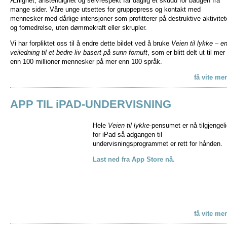
Ærlighet, anstendighet og selvrespekt får daglig et skudd for baugen fra
mange sider. Våre unge utsettes for gruppepress og kontakt med
mennesker med dårlige intensjoner som profitterer på destruktive aktivitet
og fornedrelse, uten dømmekraft eller skrupler.
Vi har forpliktet oss til å endre dette bildet ved å bruke
Veien til lykke – e
veiledning til et bedre liv basert på sunn fornuft
, som er blitt delt ut til mer
enn 100 millioner mennesker på mer enn 100 språk.
få vite me
APP TIL iPAD-UNDERVISNING
Hele
Veien til lykke
-pensumet er nå tilgjengel
for iPad så adgangen til
undervisningsprogrammet er rett for hånden.
Last ned fra App Store nå.
få vite me