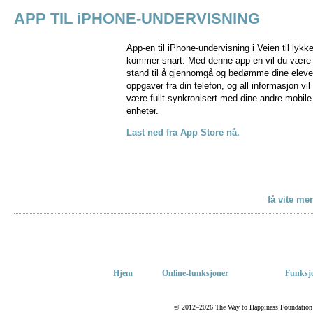
APP TIL iPHONE-UNDERVISNING
App-en til iPhone-undervisning i Veien til lykk
kommer snart. Med denne app-en vil du være 
stand til å gjennomgå og bedømme dine eleve
oppgaver fra din telefon, og all informasjon vil
være fullt synkronisert med dine andre mobile
enheter.
Last ned fra App Store nå.
få vite me
Hjem
Online-funksjoner
Funksjo
© 2012–2026 The Way to Happiness Foundation Int