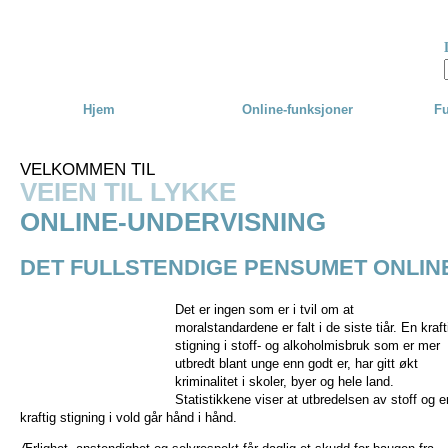
Skip to main content
Hjem
Online-funksjoner
Fu
VELKOMMEN TIL
VEIEN TIL LYKKE
ONLINE-UNDERVISNING
DET FULLSTENDIGE PENSUMET ONLIN
Det er ingen som er i tvil om at
moralstandardene er falt i de siste tiår. En kraft
stigning i stoff- og alkoholmisbruk som er mer
utbredt blant unge enn godt er, har gitt økt
kriminalitet i skoler, byer og hele land.
Statistikkene viser at utbredelsen av stoff og e
kraftig stigning i vold går hånd i hånd.