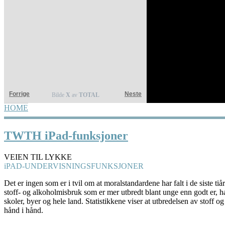
Forrige
Neste
Bilde
X
av
TOTAL
HOME
YOU ARE HERE
TWTH iPad-funksjoner
VEIEN TIL LYKKE
iPAD-UNDERVISNINGSFUNKSJONER
Det er ingen som er i tvil om at moralstandardene har falt i de siste tiå
stoff- og alkoholmisbruk som er mer utbredt blant unge enn godt er, har 
skoler, byer og hele land. Statistikkene viser at utbredelsen av stoff og
hånd i hånd.