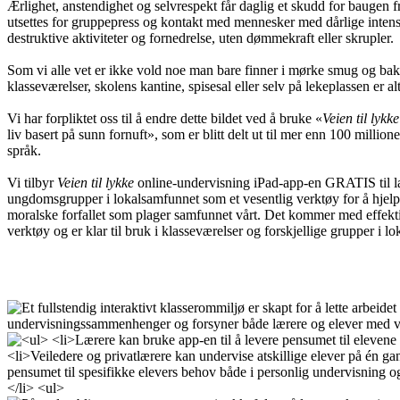
Ærlighet, anstendighet og selvrespekt får daglig et skudd for baugen 
utsettes for gruppepress og kontakt med mennesker med dårlige intens
destruktive aktiviteter og fornedrelse, uten dømmekraft eller skrupler.
Som vi alle vet er ikke vold noe man bare finner i mørke smug og bakg
klasseværelser, skolens kantine, spisesal eller selv på lekeplassen er alt
Vi har forpliktet oss til å endre dette bildet ved å bruke «
Veien til lykk
liv basert på sunn fornuft», som er blitt delt ut til mer enn 100 milli
språk.
Vi tilbyr
Veien til lykke
online-undervisning iPad-app-en GRATIS til l
ungdomsgrupper i lokalsamfunnet som et vesentlig verktøy for å hjelp
moralske forfallet som plager samfunnet vårt. Det kommer med effektiv
verktøy og er klar til bruk i klasseværelser og forskjellige grupper i l