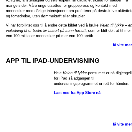
Ærlighet, anstendighet og selvrespekt får daglig et skudd for baugen fra
mange sider. Våre unge utsettes for gruppepress og kontakt med
mennesker med dårlige intensjoner som profitterer på destruktive aktivitet
og fornedrelse, uten dømmekraft eller skrupler.
Vi har forpliktet oss til å endre dette bildet ved å bruke
Veien til lykke – e
veiledning til et bedre liv basert på sunn fornuft
, som er blitt delt ut til mer
enn 100 millioner mennesker på mer enn 100 språk.
få vite me
APP TIL iPAD-UNDERVISNING
Hele
Veien til lykke
-pensumet er nå tilgjengel
for iPad så adgangen til
undervisningsprogrammet er rett for hånden.
Last ned fra App Store nå.
få vite me