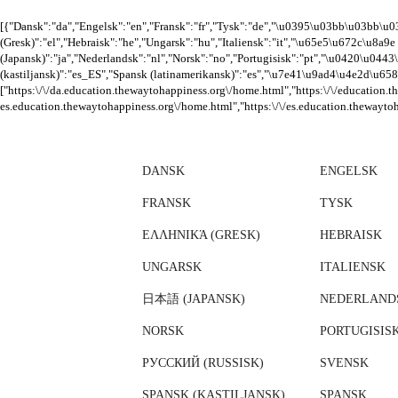
[{"Dansk":"da","Engelsk":"en","Fransk":"fr","Tysk":"de","\u0395\u03bb\u03bb
(Gresk)":"el","Hebraisk":"he","Ungarsk":"hu","Italiensk":"it","\u65e5\u672c\u8a9e
(Japansk)":"ja","Nederlandsk":"nl","Norsk":"no","Portugisisk":"pt","\u0420\u04
(kastiljansk)":"es_ES","Spansk (latinamerikansk)":"es","\u7e41\u9ad4\u4e2d\u6587 (kinesisk)
["https:\/\/da.education.thewaytohappiness.org\/home.html","https:\/\/education.
es.education.thewaytohappiness.org\/home.html","https:\/\/es.education.thewayto
DANSK
ENGELSK
FRANSK
TYSK
ΕΛΛΗΝΙΚΆ (GRESK)
HEBRAISK
UNGARSK
ITALIENSK
日本語 (JAPANSK)
NEDERLAND
NORSK
PORTUGISIS
РУССКИЙ (RUSSISK)
SVENSK
SPANSK (KASTILJANSK)
SPANSK