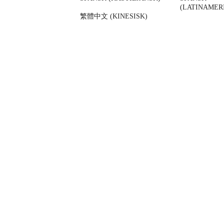
(LATINAMER
繁體中文 (KINESISK)