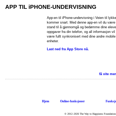
APP TIL iPHONE-UNDERVISNING
App-en til iPhone-undervisning i Veien til lykk
kommer snart. Med denne app-en vil du være 
stand til å gjennomgå og bedømme dine eleve
oppgaver fra din telefon, og all informasjon vil
være fullt synkronisert med dine andre mobile
enheter.
Last ned fra App Store nå.
få vite me
Hjem
Online-funksjoner
Funksjo
© 2012–2026 The Way to Happiness Foundation Int