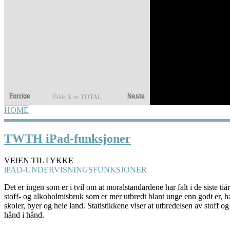
Forrige
Neste
Bilde
X
av
TOTAL
HOME
YOU ARE HERE
TWTH iPad-funksjoner
VEIEN TIL LYKKE
iPAD-UNDERVISNINGSFUNKSJONER
Det er ingen som er i tvil om at moralstandardene har falt i de siste tiå
stoff- og alkoholmisbruk som er mer utbredt blant unge enn godt er, har 
skoler, byer og hele land. Statistikkene viser at utbredelsen av stoff og
hånd i hånd.