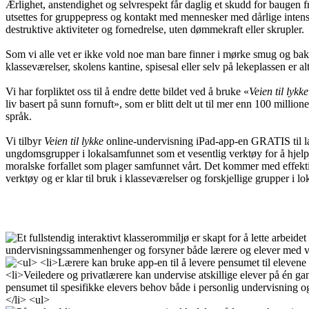
Ærlighet, anstendighet og selvrespekt får daglig et skudd for baugen 
utsettes for gruppepress og kontakt med mennesker med dårlige intens
destruktive aktiviteter og fornedrelse, uten dømmekraft eller skrupler.
Som vi alle vet er ikke vold noe man bare finner i mørke smug og bakg
klasseværelser, skolens kantine, spisesal eller selv på lekeplassen er alt
Vi har forpliktet oss til å endre dette bildet ved å bruke «
Veien til lykk
liv basert på sunn fornuft», som er blitt delt ut til mer enn 100 milli
språk.
Vi tilbyr
Veien til lykke
online-undervisning iPad-app-en GRATIS til l
ungdomsgrupper i lokalsamfunnet som et vesentlig verktøy for å hjelp
moralske forfallet som plager samfunnet vårt. Det kommer med effektiv
verktøy og er klar til bruk i klasseværelser og forskjellige grupper i l