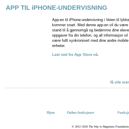
APP TIL iPHONE-UNDERVISNING
App-en til iPhone-undervisning i Veien til lykk
kommer snart. Med denne app-en vil du være 
stand til å gjennomgå og bedømme dine eleve
oppgaver fra din telefon, og all informasjon vil
være fullt synkronisert med dine andre mobile
enheter.
Last ned fra App Store nå.
få vite me
Hjem
Online-funksjoner
Funksjo
© 2012–2026 The Way to Happiness Foundation Int