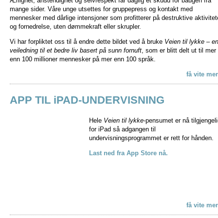
Ærlighet, anstendighet og selvrespekt får daglig et skudd for baugen fra
mange sider. Våre unge utsettes for gruppepress og kontakt med
mennesker med dårlige intensjoner som profitterer på destruktive aktivitet
og fornedrelse, uten dømmekraft eller skrupler.
Vi har forpliktet oss til å endre dette bildet ved å bruke
Veien til lykke – e
veiledning til et bedre liv basert på sunn fornuft
, som er blitt delt ut til mer
enn 100 millioner mennesker på mer enn 100 språk.
få vite me
APP TIL iPAD-UNDERVISNING
Hele
Veien til lykke
-pensumet er nå tilgjengel
for iPad så adgangen til
undervisningsprogrammet er rett for hånden.
Last ned fra App Store nå.
få vite me