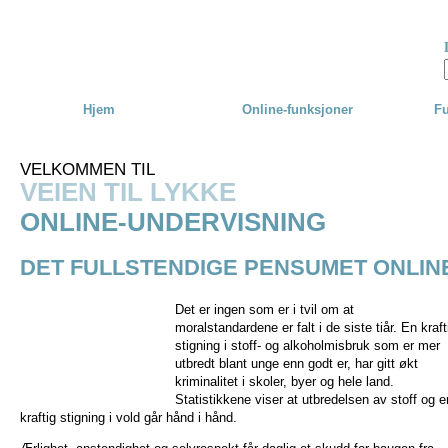
Skip to main content
Hjem
Online-funksjoner
Fu
VELKOMMEN TIL
VEIEN TIL LYKKE
ONLINE-UNDERVISNING
DET FULLSTENDIGE PENSUMET ONLIN
Det er ingen som er i tvil om at
moralstandardene er falt i de siste tiår. En kraft
stigning i stoff- og alkoholmisbruk som er mer
utbredt blant unge enn godt er, har gitt økt
kriminalitet i skoler, byer og hele land.
Statistikkene viser at utbredelsen av stoff og e
kraftig stigning i vold går hånd i hånd.