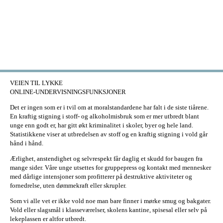
Skip to main content
VEIEN TIL LYKKE
ONLINE-UNDERVISNINGSFUNKSJONER
Det er ingen som er i tvil om at moralstandardene har falt i de siste tiårene.
En kraftig stigning i stoff- og alkoholmisbruk som er mer utbredt blant
unge enn godt er, har gitt økt kriminalitet i skoler, byer og hele land.
Statistikkene viser at utbredelsen av stoff og en kraftig stigning i vold går
hånd i hånd.
Ærlighet, anstendighet og selvrespekt får daglig et skudd for baugen fra
mange sider. Våre unge utsettes for gruppepress og kontakt med mennesker
med dårlige intensjoner som profitterer på destruktive aktiviteter og
fornedrelse, uten dømmekraft eller skrupler.
Som vi alle vet er ikke vold noe man bare finner i mørke smug og bakgater.
Vold eller slagsmål i klasseværelser, skolens kantine, spisesal eller selv på
lekeplassen er altfor utbredt.