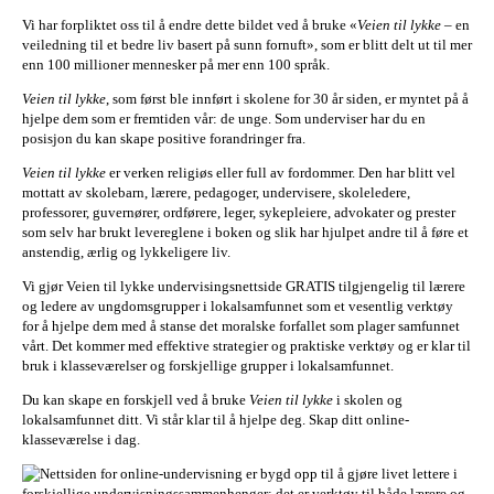
Vi har forpliktet oss til å endre dette bildet ved å bruke «
Veien til lykke
– en
veiledning til et bedre liv basert på sunn fornuft», som er blitt delt ut til mer
enn 100 millioner mennesker på mer enn 100 språk.
Veien til lykke
, som først ble innført i skolene for 30 år siden, er myntet på å
hjelpe dem som er fremtiden vår: de unge. Som underviser har du en
posisjon du kan skape positive forandringer fra.
Veien til lykke
er verken religiøs eller full av fordommer. Den har blitt vel
mottatt av skolebarn, lærere, pedagoger, undervisere, skoleledere,
professorer, guvernører, ordførere, leger, sykepleiere, advokater og prester
som selv har brukt levereglene i boken og slik har hjulpet andre til å føre et
anstendig, ærlig og lykkeligere liv.
Vi gjør Veien til lykke undervisingsnettside GRATIS tilgjengelig til lærere
og ledere av ungdomsgrupper i lokalsamfunnet som et vesentlig verktøy
for å hjelpe dem med å stanse det moralske forfallet som plager samfunnet
vårt. Det kommer med effektive strategier og praktiske verktøy og er klar til
bruk i klasseværelser og forskjellige grupper i lokalsamfunnet.
Du kan skape en forskjell ved å bruke
Veien til lykke
i skolen og
lokalsamfunnet ditt. Vi står klar til å hjelpe deg. Skap ditt online-
klasseværelse i dag.